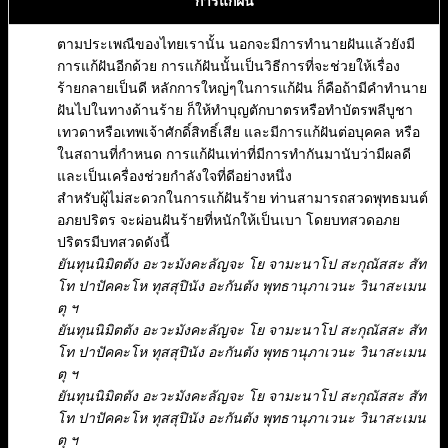
การแก้ฝัน
ตามประเพณีของไทยเรานั้น นอกจะมีการทำนายฝันแล้วยังมี
การแก้ฝันอีกด้วย การแก้ฝันนั้นเป็นวิธีการที่จะช่วยให้เรื่อง
ร้ายกลายเป็นดี หลักการใหญ่ๆในการแก้ฝัน ก็คือถ้ามีคำทำนาย
ฝันไปในทางด้านร้าย ก็ให้ทำบุญตักบาตรหรือทำบัตรพลีบูชา
เทวดาหรือเทพเจ้าศักดิ์สิทธิ์เสีย และมีการแก้ฝันต่อบุคคล หรือ
ในสถานที่กำหนด การแก้ฝันเท่าที่มีการทำกันมานับว่ามีผลดี
และเป็นเครื่องช่วยกำลังใจที่ดีอย่างหนึ่ง
สำหรับผู้ไม่สะดวกในการแก้ฝันร้าย ท่านสามารถสวดพุทธมนต์
อภยปริตร จะผ่อนฝันร้ายที่หนักให้เป็นเบา โดยบทสวดอภย
ปริตรมีบทสวดดังนี้
ยันทุนนิมิตตัง อะวะมังคะลัญจะ โย จามะนาโป สะกุณัสสะ สัท
โท ปาปัคคะโห ทุสสุปินัง อะกันตัง พุทธานุภาเวนะ วินาสะเมน
ตุ ฯ
ยันทุนนิมิตตัง อะวะมังคะลัญจะ โย จามะนาโป สะกุณัสสะ สัท
โท ปาปัคคะโห ทุสสุปินัง อะกันตัง พุทธานุภาเวนะ วินาสะเมน
ตุ ฯ
ยันทุนนิมิตตัง อะวะมังคะลัญจะ โย จามะนาโป สะกุณัสสะ สัท
โท ปาปัคคะโห ทุสสุปินัง อะกันตัง พุทธานุภาเวนะ วินาสะเมน
ตุ ฯ