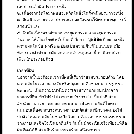
๑. ฝันเนื่องจากธาตุในร่างกายไม่ปกติ เช่น กินอิ่ม ท้องเสีย หรือ
เจ็บป่วยแล้วฝันประการหนึ่ง
๒. เนื่องจากจิตใจผูกพันประหวัดในสิ่งใดสิ่งหนึ่งประการหนึ่ง
๓. ฝันเนื่องจากเทวดาปรารถนา จะสังหรณ์ให้ทราบเหตุการณ์
ล่วงหน้าและ
๔. ฝันอันเนื่องจากอำนาจแห่งกุศลกรรม และอกุศลกรรม
บันดาล ให้เป็นเรื่องดีหรือร้าย ที่เรียกว่า
บุพนิมิต
อีกอย่างหนึ่ง
ความฝันในข้อ ๑ หรือ ๒ ย่อมเป็นความฝันที่ไม่แน่นอน เมื่อ
พิจารณาคำทำนายฝัน จะต้องดูสาเหตุเหล่านี้ว่า มีมากน้อย
เพียงใดประกอบด้วย
เวลาที่ฝัน
นอกจากนั้นยังต้องดูเวลาที่ฝันที่เรียกว่ายามประกอบด้วย โดย
ความฝันในเวลากลางวันหรือปฐมยาม คือช่วงเวลา ๐๖.๐๐ -
๒๒.๐๐น. เป็นความฝันที่ไม่ควรเอามาทำนายฝันเนื่องจาก
อาหารที่กินเข้าไปยังไม่ย่อยหมดร่างกายไม่เป็นปกติ ส่วน
มัชฌิมยาม เวลา ๒๒.๐๐-๐๒.๐๐ น. เป็นความฝันที่ไม่ค่อย
แน่นอนเนื่องจากบางคนร่างกายปกติแล้วแต่อีกบางคนยังไม่
ปกติ ส่วนความฝันในช่วงปัจฉิมยามคือเวลา ๐๒.๐๑-๐๖.๐๐ น.
ร่างกายและจิตใจเป็นปกติแล้ว ฝันนั้นมักจะเป็นจริงเที่ยงแท้คือ
ฝันดีคงได้ดี ส่วนฝันร้ายอาจจะร้าย อนึ่งท่านว่า