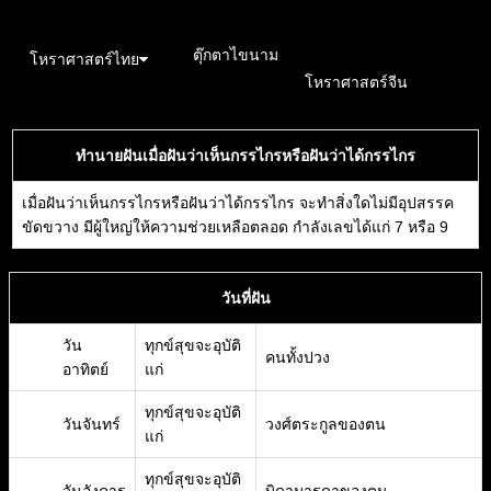
อังคะวิชาธาตุ
ตุ๊กตาไขนาม
\n
โหราศาสตร์ไทย
โหราศาสตร์จีน
ทำนายฝันเมื่อฝันว่าเห็นกรรไกรหรือฝันว่าได้กรรไกร
เมื่อฝันว่าเห็นกรรไกรหรือฝันว่าได้กรรไกร จะทำสิ่งใดไม่มีอุปสรรค
ขัดขวาง มีผู้ใหญ่ให้ความช่วยเหลือตลอด กำลังเลขได้แก่ 7 หรือ 9
วันที่ฝัน
วัน
ทุกข์สุขจะอุบัติ
คนทั้งปวง
อาทิตย์
แก่
ทุกข์สุขจะอุบัติ
วันจันทร์
วงศ์ตระกูลของตน
แก่
ทุกข์สุขจะอุบัติ