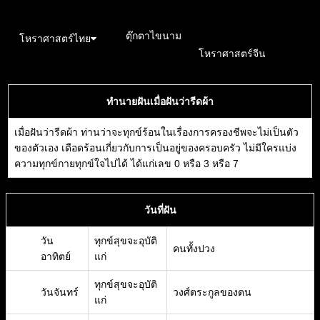
อังคะวิชาธาตุ
ตุ๊กตาไขนาม
\n
โหราศาสตร์ไทย
โหราศาสตร์จีน
ทำนายฝันเมื่อฝันว่ารีดผ้า
เมื่อฝันว่ารีดผ้า ท่านว่าจะทุกข์ร้อนในเรื่องการครองชีพจะไม่เป็นตัว
ของตัวเอง เดือดร้อนเกี่ยวกับการเป็นอยู่ของครอบครัว ไม่มีใครแบ่ง
ความทุกข์กายทุกข์ใจไปได้ ได้แก่เลข 0 หรือ 3 หรือ 7
วันที่ฝัน
วัน
ทุกข์สุขจะอุบัติ
คนทั้งปวง
อาทิตย์
แก่
ทุกข์สุขจะอุบัติ
วันจันทร์
วงศ์ตระกูลของตน
แก่