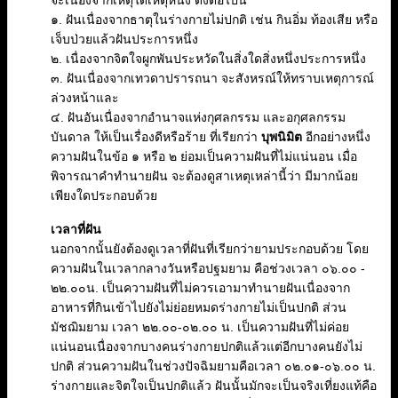
จะเนื่องจากเหตุใดเหตุหนึ่ง ดังต่อไปนี้
๑. ฝันเนื่องจากธาตุในร่างกายไม่ปกติ เช่น กินอิ่ม ท้องเสีย หรือ
เจ็บป่วยแล้วฝันประการหนึ่ง
๒. เนื่องจากจิตใจผูกพันประหวัดในสิ่งใดสิ่งหนึ่งประการหนึ่ง
๓. ฝันเนื่องจากเทวดาปรารถนา จะสังหรณ์ให้ทราบเหตุการณ์
ล่วงหน้าและ
๔. ฝันอันเนื่องจากอำนาจแห่งกุศลกรรม และอกุศลกรรม
บันดาล ให้เป็นเรื่องดีหรือร้าย ที่เรียกว่า
บุพนิมิต
อีกอย่างหนึ่ง
ความฝันในข้อ ๑ หรือ ๒ ย่อมเป็นความฝันที่ไม่แน่นอน เมื่อ
พิจารณาคำทำนายฝัน จะต้องดูสาเหตุเหล่านี้ว่า มีมากน้อย
เพียงใดประกอบด้วย
เวลาที่ฝัน
นอกจากนั้นยังต้องดูเวลาที่ฝันที่เรียกว่ายามประกอบด้วย โดย
ความฝันในเวลากลางวันหรือปฐมยาม คือช่วงเวลา ๐๖.๐๐ -
๒๒.๐๐น. เป็นความฝันที่ไม่ควรเอามาทำนายฝันเนื่องจาก
อาหารที่กินเข้าไปยังไม่ย่อยหมดร่างกายไม่เป็นปกติ ส่วน
มัชฌิมยาม เวลา ๒๒.๐๐-๐๒.๐๐ น. เป็นความฝันที่ไม่ค่อย
แน่นอนเนื่องจากบางคนร่างกายปกติแล้วแต่อีกบางคนยังไม่
ปกติ ส่วนความฝันในช่วงปัจฉิมยามคือเวลา ๐๒.๐๑-๐๖.๐๐ น.
ร่างกายและจิตใจเป็นปกติแล้ว ฝันนั้นมักจะเป็นจริงเที่ยงแท้คือ