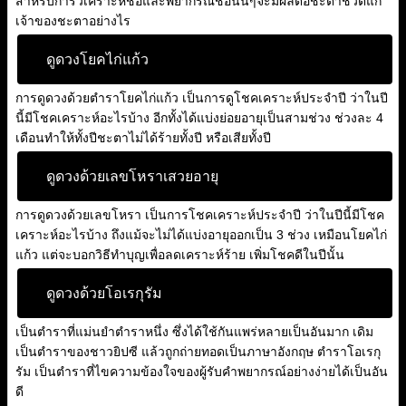
สำหรับการวิเคราะห์ชื่อและพยากรณ์ชื่อนั้นๆจะมีผลต่อชะตาชีวิตแก่
เจ้าของชะตาอย่างไร
ดูดวงโยคไก่แก้ว
การดูดวงด้วยตำราโยคไก่แก้ว เป็นการดูโชคเคราะห์ประจำปี ว่าในปี
นี้มีโชคเคราะห์อะไรบ้าง อีกทั้งได้แบ่งย่อยอายุเป็นสามช่วง ช่วงละ 4
เดือนทำให้ทั้งปีชะตาไม่ได้ร้ายทั้งปี หรือเสียทั้งปี
ดูดวงด้วยเลขโหราเสวยอายุ
การดูดวงด้วยเลขโหรา เป็นการโชคเคราะห์ประจำปี ว่าในปีนี้มีโชค
เคราะห์อะไรบ้าง ถึงแม้จะไม่ได้แบ่งอายุออกเป็น 3 ช่วง เหมือนโยคไก่
แก้ว แต่จะบอกวิธีทำบุญเพื่อลดเคราะห์ร้าย เพิ่มโชคดีในปีนั้น
ดูดวงด้วยโอเรกุรัม
เป็นตำราที่แม่นยำตำราหนึ่ง ซึ่งได้ใช้กันแพร่หลายเป็นอันมาก เดิม
เป็นตำราของชาวยิปซี แล้วถูกถ่ายทอดเป็นภาษาอังกฤษ ตำราโอเรกุ
รัม เป็นตำราที่ไขความข้องใจของผู้รับคำพยากรณ์อย่างง่ายได้เป็นอัน
ดี