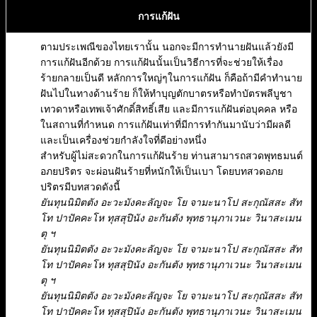
การแก้ฝัน
ตามประเพณีของไทยเรานั้น นอกจะมีการทำนายฝันแล้วยังมี
การแก้ฝันอีกด้วย การแก้ฝันนั้นเป็นวิธีการที่จะช่วยให้เรื่อง
ร้ายกลายเป็นดี หลักการใหญ่ๆในการแก้ฝัน ก็คือถ้ามีคำทำนาย
ฝันไปในทางด้านร้าย ก็ให้ทำบุญตักบาตรหรือทำบัตรพลีบูชา
เทวดาหรือเทพเจ้าศักดิ์สิทธิ์เสีย และมีการแก้ฝันต่อบุคคล หรือ
ในสถานที่กำหนด การแก้ฝันเท่าที่มีการทำกันมานับว่ามีผลดี
และเป็นเครื่องช่วยกำลังใจที่ดีอย่างหนึ่ง
สำหรับผู้ไม่สะดวกในการแก้ฝันร้าย ท่านสามารถสวดพุทธมนต์
อภยปริตร จะผ่อนฝันร้ายที่หนักให้เป็นเบา โดยบทสวดอภย
ปริตรมีบทสวดดังนี้
ยันทุนนิมิตตัง อะวะมังคะลัญจะ โย จามะนาโป สะกุณัสสะ สัท
โท ปาปัคคะโห ทุสสุปินัง อะกันตัง พุทธานุภาเวนะ วินาสะเมน
ตุ ฯ
ยันทุนนิมิตตัง อะวะมังคะลัญจะ โย จามะนาโป สะกุณัสสะ สัท
โท ปาปัคคะโห ทุสสุปินัง อะกันตัง พุทธานุภาเวนะ วินาสะเมน
ตุ ฯ
ยันทุนนิมิตตัง อะวะมังคะลัญจะ โย จามะนาโป สะกุณัสสะ สัท
โท ปาปัคคะโห ทุสสุปินัง อะกันตัง พุทธานุภาเวนะ วินาสะเมน