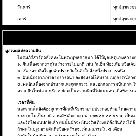
วันศุกร์
ทุกข์สุขจะอุบ
เสาร์
ทุกข์สุขจะอุบ
มูลเหตุแห่งความฝัน
ในคัมภีร์สารัตถสังคหะในพระพุทธศาสนา ได้ให้มูลเหตุแห่งความฝันไว้
๑. ฝันเนื่องจากธาตุในร่างกายไม่ปกติ เช่น กินอิ่ม ท้องเสีย หรือเจ
๒. เนื่องจากจิตใจผูกพันประหวัดในสิ่งใดสิ่งหนึ่งประการหนึ่ง
๓. ฝันเนื่องจากเทวดาปรารถนา จะสังหรณ์ให้ทราบเหตุการณ์ล่ว
๔. ฝันอันเนื่องจากอำนาจแห่งกุศลกรรม และอกุศลกรรมบันดาล ให้เป็
ความฝันในข้อ ๑ หรือ ๒ ย่อมเป็นความฝันที่ไม่แน่นอน เมื่อพิจาร
เวลาที่ฝัน
นอกจากนั้นยังต้องดูเวลาที่ฝันที่เรียกว่ายามประกอบด้วย โดยคว
ร่างกายไม่เป็นปกติ ส่วนมัชฌิมยาม เวลา ๒๒.๐๐-๐๒.๐๐ น. เป็นค
และจิตใจเป็นปกติแล้ว ฝันนั้นมักจะเป็นจริงเที่ยงแท้คือฝันดีคงได้ด
ถ้าฝันในปฐมยามฝันดีหรือฝันร้ายจะเห็นผลภายใน ๘ เดือน
ถ้าฝันในมัชฌิมยาม จะรู้เหตุภายใน ๔ เดือน