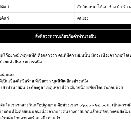
ัติแก่
สัตว์พาหนะได้แก่ ช้าง ม้า วัว
ัติแก่
ตนเอง
สิ่งที่ควรทราบเกี่ยวกับคำทำนายฝัน
อย่างมีเหตุผลที่ดี คือกล่าวว่า คนที่มีความฝันนั้น มักจะเนื่องจากเหตุใดเหตุ
็บป่วยแล้วฝันประการหนึ่ง
งหน้าและ
นเรื่องดีหรือร้าย ที่เรียกว่า
บุพนิมิต
อีกอย่างหนึ่ง
ณาคำทำนายฝัน จะต้องดูสาเหตุเหล่านี้ว่า มีมากน้อยเพียงใดประกอบด้วย
ามฝันในเวลากลางวันหรือปฐมยาม คือช่วงเวลา ๐๖.๐๐ - ๒๒.๐๐น. เป็นความฝั
วามฝันที่ไม่ค่อยแน่นอนเนื่องจากบางคนร่างกายปกติแล้วแต่อีกบางคนยังไม
ี ส่วนฝันร้ายอาจจะร้าย อนึ่งท่านว่า