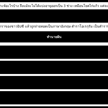
อะไรบ้าง ถึงแม้จะไม่ได้แบ่งอายุออกเป็น 3 ช่วง เหมือนโยคไก่แก้ว แต่จะบอ
นตำราของชาวยิปซี แล้วถูกถ่ายทอดเป็นภาษาอังกฤษ ตำราโอเรกุรัม เป็นตำราท
ทำนายฝัน