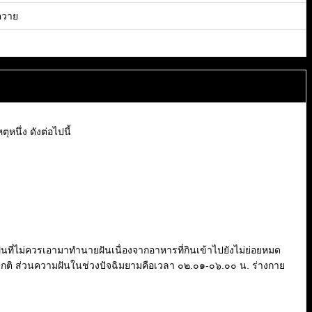
 ควาย
หนึ่ง ดังต่อไปนี้
นที่ไม่ควรเอามาทำนายฝันเนื่องจากอาหารที่กินเข้าไปยังไม่ย่อยหมด
่ปกติ ส่วนความฝันในช่วงปัจฉิมยามคือเวลา ๐๒.๐๑-๐๖.๐๐ น. ร่างกาย