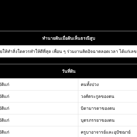
าธาตุ
ทำนายฝันเมื่อฝันเห็นธรณีสูบ
ให้ทำสิ่งใดควรทำให้ดีที่สุด เพื่อน ๆ ร่วมงานคิดอิจฉาตลอดเวลา ได้แก่เลข 
วันที่ฝัน
ัติแก่
คนทั้งปวง
ัติแก่
วงศ์ตระกูลของตน
ัติแก่
บิดามารดาของตน
ัติแก่
บุตรภรรยาของตน
ัติแก่
ครูบาอาจารย์และอุปัชฌาย์