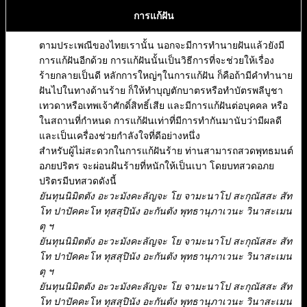
การแก้ฝัน
ตามประเพณีของไทยเรานั้น นอกจะมีการทำนายฝันแล้วยังมี
การแก้ฝันอีกด้วย การแก้ฝันนั้นเป็นวิธีการที่จะช่วยให้เรื่อง
ร้ายกลายเป็นดี หลักการใหญ่ๆในการแก้ฝัน ก็คือถ้ามีคำทำนาย
ฝันไปในทางด้านร้าย ก็ให้ทำบุญตักบาตรหรือทำบัตรพลีบูชา
เทวดาหรือเทพเจ้าศักดิ์สิทธิ์เสีย และมีการแก้ฝันต่อบุคคล หรือ
ในสถานที่กำหนด การแก้ฝันเท่าที่มีการทำกันมานับว่ามีผลดี
และเป็นเครื่องช่วยกำลังใจที่ดีอย่างหนึ่ง
สำหรับผู้ไม่สะดวกในการแก้ฝันร้าย ท่านสามารถสวดพุทธมนต์
อภยปริตร จะผ่อนฝันร้ายที่หนักให้เป็นเบา โดยบทสวดอภย
ปริตรมีบทสวดดังนี้
ยันทุนนิมิตตัง อะวะมังคะลัญจะ โย จามะนาโป สะกุณัสสะ สัท
โท ปาปัคคะโห ทุสสุปินัง อะกันตัง พุทธานุภาเวนะ วินาสะเมน
ตุ ฯ
ยันทุนนิมิตตัง อะวะมังคะลัญจะ โย จามะนาโป สะกุณัสสะ สัท
โท ปาปัคคะโห ทุสสุปินัง อะกันตัง พุทธานุภาเวนะ วินาสะเมน
ตุ ฯ
ยันทุนนิมิตตัง อะวะมังคะลัญจะ โย จามะนาโป สะกุณัสสะ สัท
โท ปาปัคคะโห ทุสสุปินัง อะกันตัง พุทธานุภาเวนะ วินาสะเมน