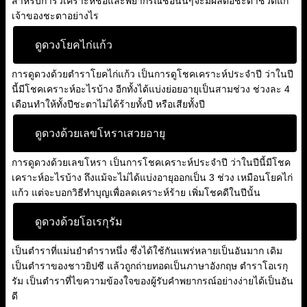
สำหรับการวิเคราะห์ชื่อและพยากรณ์ชื่อนั้นๆจะมีผลต่อชะตาชีวิตแก่
เจ้าของชะตาอย่างไร
ดูดวงโยคไก่แก้ว
การดูดวงด้วยตำราโยคไก่แก้ว เป็นการดูโชคเคราะห์ประจำปี ว่าในปี
นี้มีโชคเคราะห์อะไรบ้าง อีกทั้งได้แบ่งย่อยอายุเป็นสามช่วง ช่วงละ 4
เดือนทำให้ทั้งปีชะตาไม่ได้ร้ายทั้งปี หรือเสียทั้งปี
ดูดวงด้วยเลขโหราเสวยอายุ
การดูดวงด้วยเลขโหรา เป็นการโชคเคราะห์ประจำปี ว่าในปีนี้มีโชค
เคราะห์อะไรบ้าง ถึงแม้จะไม่ได้แบ่งอายุออกเป็น 3 ช่วง เหมือนโยคไก่
แก้ว แต่จะบอกวิธีทำบุญเพื่อลดเคราะห์ร้าย เพิ่มโชคดีในปีนั้น
ดูดวงด้วยโอเรกุรัม
เป็นตำราที่แม่นยำตำราหนึ่ง ซึ่งได้ใช้กันแพร่หลายเป็นอันมาก เดิม
เป็นตำราของชาวยิปซี แล้วถูกถ่ายทอดเป็นภาษาอังกฤษ ตำราโอเรกุ
รัม เป็นตำราที่ไขความข้องใจของผู้รับคำพยากรณ์อย่างง่ายได้เป็นอัน
ดี