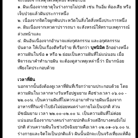
จะเนื่องจากเหตุใดเหตุหนึ่ง ดังต่อไปนี้
๑. ฝันเนื่องจากธาตุในร่างกายไม่ปกติ เช่น กินอิ่ม ท้องเสีย หรือ
เจ็บป่วยแล้วฝันประการหนึ่ง
๒. เนื่องจากจิตใจผูกพันประหวัดในสิ่งใดสิ่งหนึ่งประการหนึ่ง
๓. ฝันเนื่องจากเทวดาปรารถนา จะสังหรณ์ให้ทราบเหตุการณ์
ล่วงหน้าและ
๔. ฝันอันเนื่องจากอำนาจแห่งกุศลกรรม และอกุศลกรรม
บันดาล ให้เป็นเรื่องดีหรือร้าย ที่เรียกว่า
บุพนิมิต
อีกอย่างหนึ่ง
ความฝันในข้อ ๑ หรือ ๒ ย่อมเป็นความฝันที่ไม่แน่นอน เมื่อ
พิจารณาคำทำนายฝัน จะต้องดูสาเหตุเหล่านี้ว่า มีมากน้อย
เพียงใดประกอบด้วย
เวลาที่ฝัน
นอกจากนั้นยังต้องดูเวลาที่ฝันที่เรียกว่ายามประกอบด้วย โดย
ความฝันในเวลากลางวันหรือปฐมยาม คือช่วงเวลา ๐๖.๐๐ -
๒๒.๐๐น. เป็นความฝันที่ไม่ควรเอามาทำนายฝันเนื่องจาก
อาหารที่กินเข้าไปยังไม่ย่อยหมดร่างกายไม่เป็นปกติ ส่วน
มัชฌิมยาม เวลา ๒๒.๐๐-๐๒.๐๐ น. เป็นความฝันที่ไม่ค่อย
แน่นอนเนื่องจากบางคนร่างกายปกติแล้วแต่อีกบางคนยังไม่
ปกติ ส่วนความฝันในช่วงปัจฉิมยามคือเวลา ๐๒.๐๑-๐๖.๐๐ น.
ร่างกายและจิตใจเป็นปกติแล้ว ฝันนั้นมักจะเป็นจริงเที่ยงแท้คือ