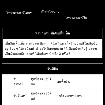
อังคะวิชาธาตุ
ตุ๊กตาไขนาม
\n
โหราศาสตร์ไทย
โหราศาสตร์จีน
ทำนายฝันเมื่อฝันเห็นเห็ด
เมื่อฝันเห็นเห็ด ท่านว่าจะมีคนมาติฉินนินทา ใส่ร้ายป้ายสีให้เสียชื่อ
อยู่เรื่อย ๆ ให้ระวังอย่าทำอะไรผิดกฎหมาย ให้เพื่อนบ้านสืบรู้ อาจจะ
เสียเงินและมีเคราะห์ ได้แก่เลข 0 หรือ 3 หรือ 6
วันที่ฝัน
วัน
ทุกข์สุขจะอุบัติ
คนทั้งปวง
อาทิตย์
แก่
ทุกข์สุขจะอุบัติ
วันจันทร์
วงศ์ตระกูลของตน
แก่